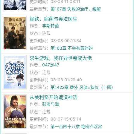
更新时间：08-08 11:08:11
最新章节：
第107章 失败的治疗，缓解
钢铁，病菌与奥法医生
作者：
李斯特菌
状态：连载
更新时间：08-08 00:11:34
最新章节：
第163章 不会有意外的
求生游戏，我在异世卷成大佬
作者：
047是47
状态：连载
更新时间：08-08 01:26:40
最新章节：
第1422章 番外 风渊×狄仪（十四）
从美利坚开始谎造神话
作者：
鼓浪与海
状态：连载
更新时间：08-07 15:05:14
最新章节：
第一百四十八章 绝密卢浮宫