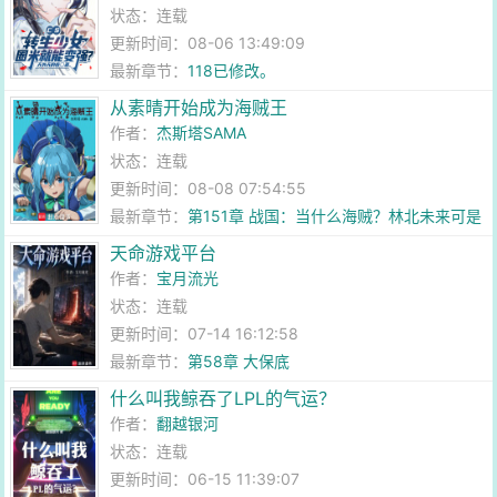
状态：连载
更新时间：08-06 13:49:09
最新章节：
118已修改。
从素晴开始成为海贼王
作者：
杰斯塔SAMA
状态：连载
更新时间：08-08 07:54:55
最新章节：
第151章 战国：当什么海贼？林北未来可是
要成为海军之人！
天命游戏平台
作者：
宝月流光
状态：连载
更新时间：07-14 16:12:58
最新章节：
第58章 大保底
什么叫我鲸吞了LPL的气运？
作者：
翻越银河
状态：连载
更新时间：06-15 11:39:07