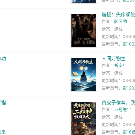
诡秘：失序螺
作者：
囧囧哟
状态：连载
更新时间：08-06 
最新章节：
第10
神功
人间万物主
作者：
祈安年
状态：连载
更新时间：08-06 1
最新章节：
第12
手指
黄皮子偷鸡，
作者：
五冠绝尘
状态：连载
更新时间：08-04 2
出来
最新章节：
第16