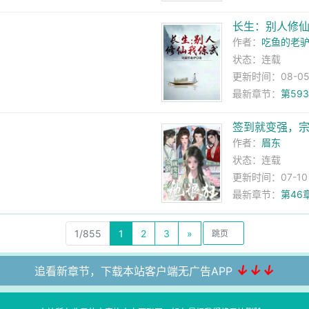
长生：别人修
作者：
吃鱼的老
状态：连载
更新时间：08-05 
最新章节：
第59
签到就变强，
作者：
眉东
状态：连载
更新时间：07-10 0
最新章节：
第46
1/855
1
2
3
»
↓↓↓
追看新章节，下载本站客户端无广告APP