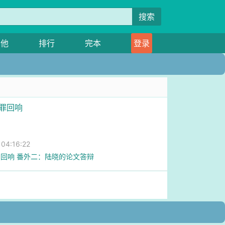
搜索
其他
排行
完本
登录
七罪回响
4:16:22
回响 番外二：陆晓的论文答辩