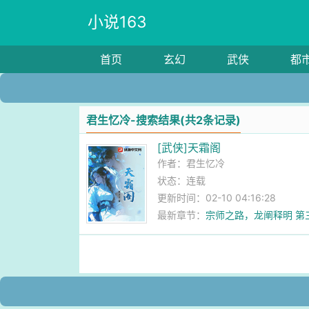
小说163
首页
玄幻
武侠
都
君生忆冷-搜索结果(共2条记录)
[武侠]天霜阁
作者：
君生忆冷
状态：连载
更新时间：02-10 04:16:28
最新章节：
宗师之路，龙阐释明 第